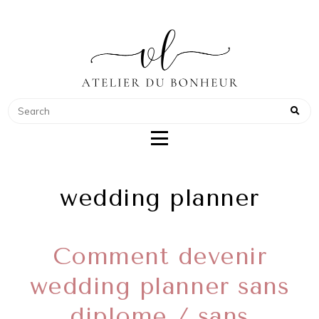
ATELIER DU BONHEUR
COACH POUR WEDDING PLANNER
wedding planner
Comment devenir
wedding planner sans
diplome / sans