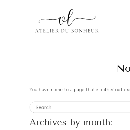
ATELIER DU B
COACH POUR WEDDING PLANNER
No
You have come to a page that is either not ex
Archives by month: